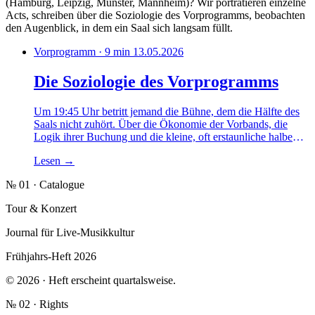
(Hamburg, Leipzig, Münster, Mannheim)? Wir porträtieren einzelne
Acts, schreiben über die Soziologie des Vorprogramms, beobachten
den Augenblick, in dem ein Saal sich langsam füllt.
Vorprogramm · 9 min
13.05.2026
Die Soziologie des Vorprogramms
Um 19:45 Uhr betritt jemand die Bühne, dem die Hälfte des
Saals nicht zuhört. Über die Ökonomie der Vorbands, die
Logik ihrer Buchung und die kleine, oft erstaunliche halbe
Stunde, in der jemand auf einer Bühne steht, die noch keine
Lesen
→
ist.
№ 01 · Catalogue
Tour & Konzert
Journal für Live-Musikkultur
Frühjahrs-Heft 2026
© 2026 · Heft erscheint quartalsweise.
№ 02 · Rights