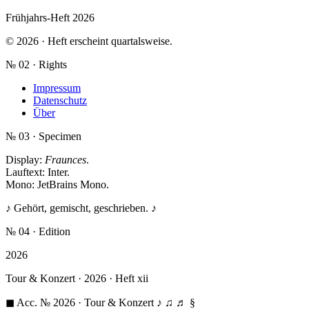
Frühjahrs-Heft 2026
© 2026 · Heft erscheint quartalsweise.
№ 02 · Rights
Impressum
Datenschutz
Über
№ 03 · Specimen
Display:
Fraunces
.
Lauftext:
Inter
.
Mono:
JetBrains Mono
.
♪ Gehört, gemischt, geschrieben. ♪
№ 04 · Edition
2026
Tour & Konzert · 2026 · Heft xii
◼ Acc. № 2026 · Tour & Konzert
♪ ♫ ♬ §