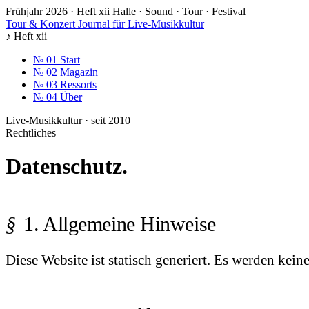
Frühjahr 2026 · Heft xii
Halle · Sound · Tour · Festival
Tour & Konzert
Journal für Live-Musikkultur
♪
Heft xii
№ 01
Start
№ 02
Magazin
№ 03
Ressorts
№ 04
Über
Live-Musikkultur · seit 2010
Rechtliches
Datenschutz.
1. Allgemeine Hinweise
Diese Website ist statisch generiert. Es werden kein