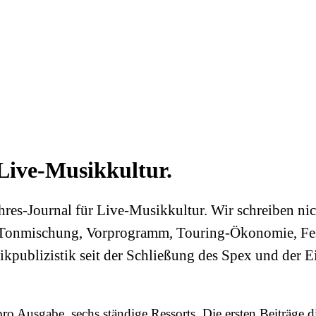
Live-Musikkultur
.
jahres-Journal für Live-Musikkultur. Wir schreiben n
n, Tonmischung, Vorprogramm, Touring-Ökonomie, Fes
sikpublizistik seit der Schließung des Spex und der
ge pro Ausgabe, sechs ständige Ressorts. Die ersten Beiträg