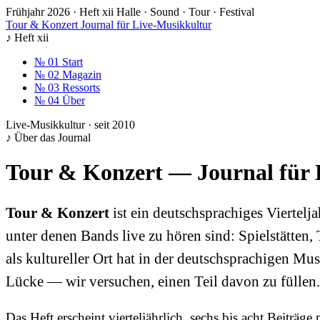
Frühjahr 2026 · Heft xii
Halle · Sound · Tour · Festival
Tour & Konzert
Journal für Live-Musikkultur
♪
Heft xii
№ 01
Start
№ 02
Magazin
№ 03
Ressorts
№ 04
Über
Live-Musikkultur · seit 2010
♪ Über das Journal
Tour & Konzert — Journal für
Tour & Konzert
ist ein deutschsprachiges Viertel
unter denen Bands live zu hören sind: Spielstätte
als kultureller Ort hat in der deutschsprachigen Mu
Lücke — wir versuchen, einen Teil davon zu füllen.
Das Heft erscheint vierteljährlich, sechs bis acht Beiträ