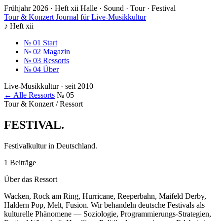
Frühjahr 2026 · Heft xii
Halle · Sound · Tour · Festival
Tour & Konzert
Journal für Live-Musikkultur
♪
Heft xii
№ 01
Start
№ 02
Magazin
№ 03
Ressorts
№ 04
Über
Live-Musikkultur · seit 2010
← Alle Ressorts
№ 05
Tour & Konzert / Ressort
FESTIVAL
.
Festivalkultur in Deutschland.
1 Beiträge
Über das Ressort
Wacken, Rock am Ring, Hurricane, Reeperbahn, Maifeld Derby,
Haldern Pop, Melt, Fusion. Wir behandeln deutsche Festivals als
kulturelle Phänomene — Soziologie, Programmierungs-Strategien,