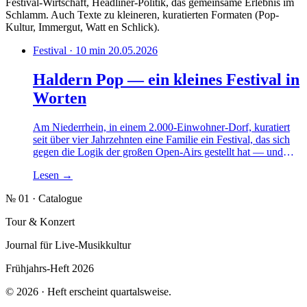
Festival-Wirtschaft, Headliner-Politik, das gemeinsame Erlebnis im
Schlamm. Auch Texte zu kleineren, kuratierten Formaten (Pop-
Kultur, Immergut, Watt en Schlick).
Festival · 10 min
20.05.2026
Haldern Pop — ein kleines Festival in
Worten
Am Niederrhein, in einem 2.000-Einwohner-Dorf, kuratiert
seit über vier Jahrzehnten eine Familie ein Festival, das sich
gegen die Logik der großen Open-Airs gestellt hat — und
gerade deswegen geblieben ist. Eine Annäherung an die
Lesen
→
Form.
№ 01 · Catalogue
Tour & Konzert
Journal für Live-Musikkultur
Frühjahrs-Heft 2026
© 2026 · Heft erscheint quartalsweise.